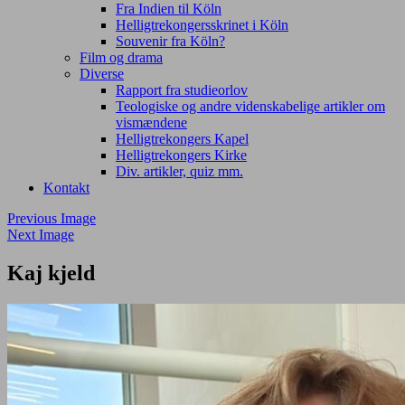
Fra Indien til Köln
Helligtrekongersskrinet i Köln
Souvenir fra Köln?
Film og drama
Diverse
Rapport fra studieorlov
Teologiske og andre videnskabelige artikler om
vismændene
Helligtrekongers Kapel
Helligtrekongers Kirke
Div. artikler, quiz mm.
Kontakt
Previous Image
Next Image
Kaj kjeld