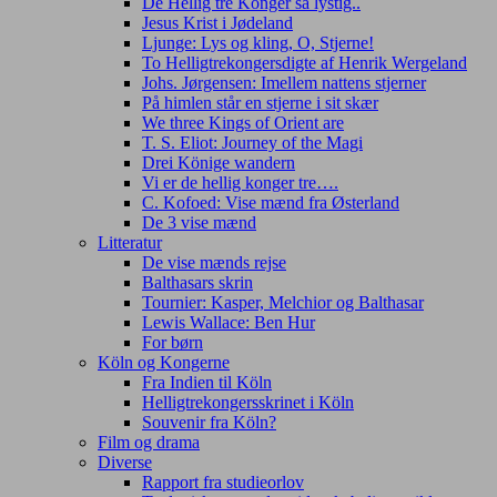
De Hellig tre Konger så lystig..
Jesus Krist i Jødeland
Ljunge: Lys og kling, O, Stjerne!
To Helligtrekongersdigte af Henrik Wergeland
Johs. Jørgensen: Imellem nattens stjerner
På himlen står en stjerne i sit skær
We three Kings of Orient are
T. S. Eliot: Journey of the Magi
Drei Könige wandern
Vi er de hellig konger tre….
C. Kofoed: Vise mænd fra Østerland
De 3 vise mænd
Litteratur
De vise mænds rejse
Balthasars skrin
Tournier: Kasper, Melchior og Balthasar
Lewis Wallace: Ben Hur
For børn
Köln og Kongerne
Fra Indien til Köln
Helligtrekongersskrinet i Köln
Souvenir fra Köln?
Film og drama
Diverse
Rapport fra studieorlov