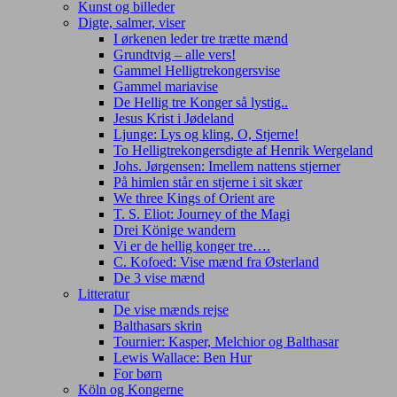
Kunst og billeder
Digte, salmer, viser
I ørkenen leder tre trætte mænd
Grundtvig – alle vers!
Gammel Helligtrekongersvise
Gammel mariavise
De Hellig tre Konger så lystig..
Jesus Krist i Jødeland
Ljunge: Lys og kling, O, Stjerne!
To Helligtrekongersdigte af Henrik Wergeland
Johs. Jørgensen: Imellem nattens stjerner
På himlen står en stjerne i sit skær
We three Kings of Orient are
T. S. Eliot: Journey of the Magi
Drei Könige wandern
Vi er de hellig konger tre….
C. Kofoed: Vise mænd fra Østerland
De 3 vise mænd
Litteratur
De vise mænds rejse
Balthasars skrin
Tournier: Kasper, Melchior og Balthasar
Lewis Wallace: Ben Hur
For børn
Köln og Kongerne