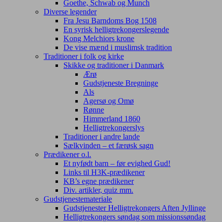
Goethe, Schwab og Munch
Diverse legender
Fra Jesu Barndoms Bog 1508
En syrisk helligtrekongerslegende
Kong Melchiors krone
De vise mænd i muslimsk tradition
Traditioner i folk og kirke
Skikke og traditioner i Danmark
Ærø
Gudstjeneste Bregninge
Als
Agersø og Omø
Rønne
Himmerland 1860
Helligtrekongerslys
Traditioner i andre lande
Sælkvinden – et færøsk sagn
Prædikener o.l.
Et nyfødt barn – før evighed Gud!
Links til H3K-prædikener
KB’s egne prædikener
Div. artikler, quiz mm.
Gudstjenestemateriale
Gudstjenester Helligtrekongers Aften Jyllinge
Helligtrekongers søndag som missionssøndag