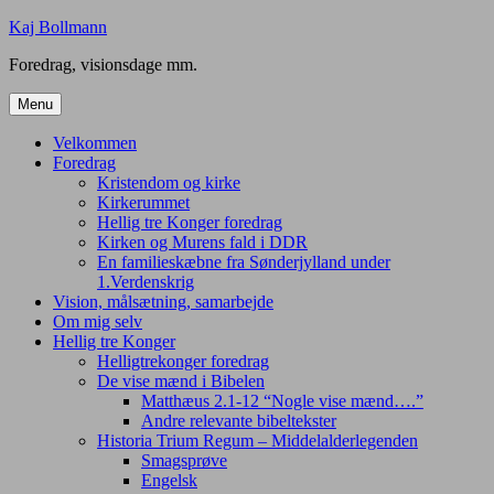
Skip
Kaj Bollmann
to
Foredrag, visionsdage mm.
content
Menu
Velkommen
Foredrag
Kristendom og kirke
Kirkerummet
Hellig tre Konger foredrag
Kirken og Murens fald i DDR
En familieskæbne fra Sønderjylland under
1.Verdenskrig
Vision, målsætning, samarbejde
Om mig selv
Hellig tre Konger
Helligtrekonger foredrag
De vise mænd i Bibelen
Matthæus 2.1-12 “Nogle vise mænd….”
Andre relevante bibeltekster
Historia Trium Regum – Middelalderlegenden
Smagsprøve
Engelsk