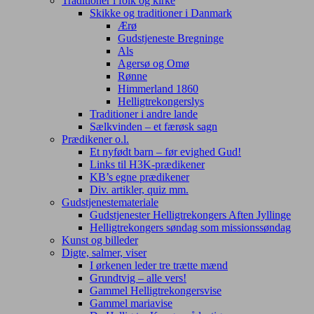
Traditioner i folk og kirke
Skikke og traditioner i Danmark
Ærø
Gudstjeneste Bregninge
Als
Agersø og Omø
Rønne
Himmerland 1860
Helligtrekongerslys
Traditioner i andre lande
Sælkvinden – et færøsk sagn
Prædikener o.l.
Et nyfødt barn – før evighed Gud!
Links til H3K-prædikener
KB’s egne prædikener
Div. artikler, quiz mm.
Gudstjenestemateriale
Gudstjenester Helligtrekongers Aften Jyllinge
Helligtrekongers søndag som missionssøndag
Kunst og billeder
Digte, salmer, viser
I ørkenen leder tre trætte mænd
Grundtvig – alle vers!
Gammel Helligtrekongersvise
Gammel mariavise