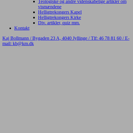
Teologiske og andre videnskabelige artikler om
vismændene
Helligtrekongers Kapel
Helligtrekongers Kirke
Div. artikler, quiz mm.
Kontakt
Kaj Bollmann / Bygaden 23 A, 4040 Jyllinge / Tlf: 46 78 81 60 / E-
mail: kb@km.dk