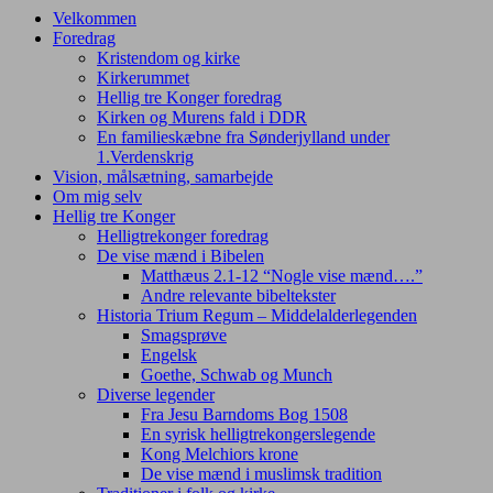
navigation
Velkommen
Foredrag
Kristendom og kirke
Kirkerummet
Hellig tre Konger foredrag
Kirken og Murens fald i DDR
En familieskæbne fra Sønderjylland under
1.Verdenskrig
Vision, målsætning, samarbejde
Om mig selv
Hellig tre Konger
Helligtrekonger foredrag
De vise mænd i Bibelen
Matthæus 2.1-12 “Nogle vise mænd….”
Andre relevante bibeltekster
Historia Trium Regum – Middelalderlegenden
Smagsprøve
Engelsk
Goethe, Schwab og Munch
Diverse legender
Fra Jesu Barndoms Bog 1508
En syrisk helligtrekongerslegende
Kong Melchiors krone
De vise mænd i muslimsk tradition