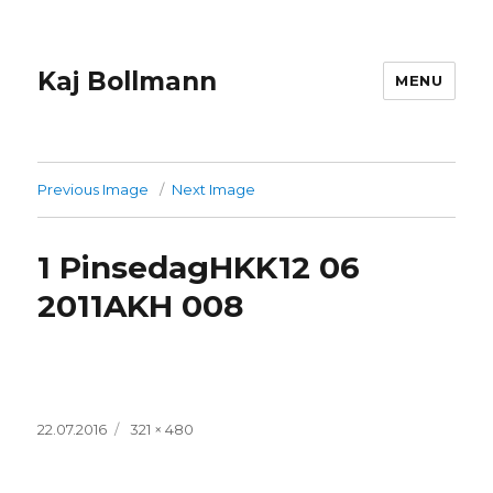
Kaj Bollmann
MENU
Previous Image
Next Image
1 PinsedagHKK12 06
2011AKH 008
Posted
Full
22.07.2016
321 × 480
on
size