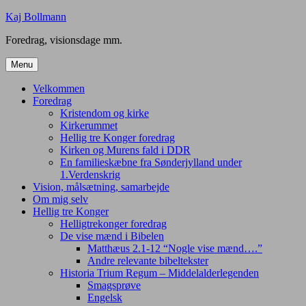
Skip
Kaj Bollmann
to
Foredrag, visionsdage mm.
content
Menu
Velkommen
Foredrag
Kristendom og kirke
Kirkerummet
Hellig tre Konger foredrag
Kirken og Murens fald i DDR
En familieskæbne fra Sønderjylland under
1.Verdenskrig
Vision, målsætning, samarbejde
Om mig selv
Hellig tre Konger
Helligtrekonger foredrag
De vise mænd i Bibelen
Matthæus 2.1-12 “Nogle vise mænd….”
Andre relevante bibeltekster
Historia Trium Regum – Middelalderlegenden
Smagsprøve
Engelsk