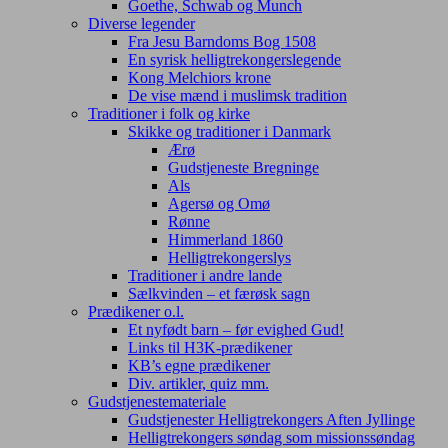
Goethe, Schwab og Munch
Diverse legender
Fra Jesu Barndoms Bog 1508
En syrisk helligtrekongerslegende
Kong Melchiors krone
De vise mænd i muslimsk tradition
Traditioner i folk og kirke
Skikke og traditioner i Danmark
Ærø
Gudstjeneste Bregninge
Als
Agersø og Omø
Rønne
Himmerland 1860
Helligtrekongerslys
Traditioner i andre lande
Sælkvinden – et færøsk sagn
Prædikener o.l.
Et nyfødt barn – før evighed Gud!
Links til H3K-prædikener
KB’s egne prædikener
Div. artikler, quiz mm.
Gudstjenestemateriale
Gudstjenester Helligtrekongers Aften Jyllinge
Helligtrekongers søndag som missionssøndag