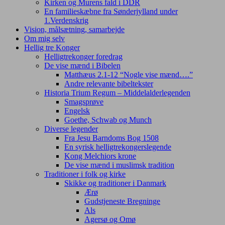
Kirken og Murens fald i DDR
En familieskæbne fra Sønderjylland under
1.Verdenskrig
Vision, målsætning, samarbejde
Om mig selv
Hellig tre Konger
Helligtrekonger foredrag
De vise mænd i Bibelen
Matthæus 2.1-12 “Nogle vise mænd….”
Andre relevante bibeltekster
Historia Trium Regum – Middelalderlegenden
Smagsprøve
Engelsk
Goethe, Schwab og Munch
Diverse legender
Fra Jesu Barndoms Bog 1508
En syrisk helligtrekongerslegende
Kong Melchiors krone
De vise mænd i muslimsk tradition
Traditioner i folk og kirke
Skikke og traditioner i Danmark
Ærø
Gudstjeneste Bregninge
Als
Agersø og Omø