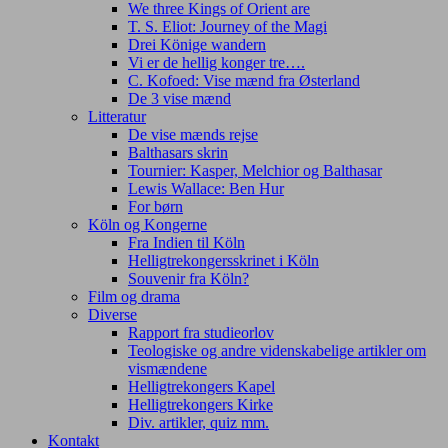
We three Kings of Orient are
T. S. Eliot: Journey of the Magi
Drei Könige wandern
Vi er de hellig konger tre….
C. Kofoed: Vise mænd fra Østerland
De 3 vise mænd
Litteratur
De vise mænds rejse
Balthasars skrin
Tournier: Kasper, Melchior og Balthasar
Lewis Wallace: Ben Hur
For børn
Köln og Kongerne
Fra Indien til Köln
Helligtrekongersskrinet i Köln
Souvenir fra Köln?
Film og drama
Diverse
Rapport fra studieorlov
Teologiske og andre videnskabelige artikler om
vismændene
Helligtrekongers Kapel
Helligtrekongers Kirke
Div. artikler, quiz mm.
Kontakt