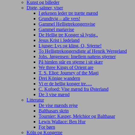
Kunst og billeder
Digte, salmer, viser
I ørkenen leder tre trætte mænd
Grundtvig – alle vers!
Gammel Helligtrekongersvise
Gammel mariavise
De Hellig tre Konger så lystig..
Jesus Krist i Jødeland
Ljunge: Lys og kling, O, Stjerne!
To Helligtrekongersdigte af Henrik Wergeland
Johs. Jørgensen: Imellem nattens stjerner
På himlen står en stjerne i sit skær
We three Kings of Orient are
T. S. Eliot: Journey of the Magi
Drei Könige wandern
Vi er de hellig konger tre….
C. Kofoed: Vise mænd fra Østerland
De 3 vise mænd
Litteratur
De vise mænds rejse
Balthasars skrin
Tournier: Kasper, Melchior og Balthasar
Lewis Wallace: Ben Hur
For børn
Köln og Kongerne