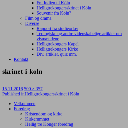
Fra Indien til Köln
Helligtrekongersskrinet i Köln
Souvenir fra Köln?
Film og drama
Diverse
Rapport fra studieorlov
Teologiske og andre videnskabelige artikler om
vismændene
Helligtrekongers Kapel
Helligtrekongers Kirke
Div. artikler, quiz mm.
Kontakt
skrinet-i-koln
Posted
Full
15.11.2016
500 × 357
on
Post
size
Published in
Helligtrekongersskrinet i Köln
navigation
Velkommen
Foredrag
Kristendom og kirke
Kirkerummet
Hellig tre Konger foredrag