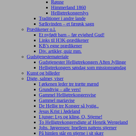
Rønne
Himmerland 1860
Helligtrekongerslys
Traditioner i andre lande
Sælkvinden – et færøsk sagn
Prædikener o.l.
Et nyfødt barn – før evighed Gud!
Links til H3K-prædikener
KB’s egne prædikener
Div. artikler, quiz mm.
Gudstjenestemateriale
Gudstjenester Helligtrekongers Aften Jyllinge
Helligtrekongers søndag som missionssøndag
Kunst og billeder
Digte, salmer, viser
I ørkenen leder tre trætte mænd
Grundtvig – alle vers!
Gammel Helligtrekongersvise
Gammel mariavise
De Hellig tre Konger så lystig..
Jesus Krist i Jødeland
Ljunge: Lys og kling, O, Stjerne!
To Helligtrekongersdigte af Henrik Wergeland
Johs. Jørgensen: Imellem nattens stjerner
På himlen står en stjerne i sit skær