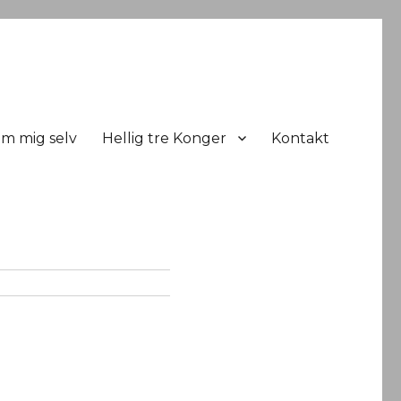
m mig selv
Hellig tre Konger
Kontakt