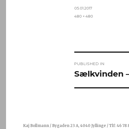
Posted
05.01.2017
on
Full
480 × 480
size
Post
PUBLISHED IN
navigation
Sælkvinden –
Kaj Bollmann / Bygaden 23 A, 4040 Jyllinge / Tlf: 46 78