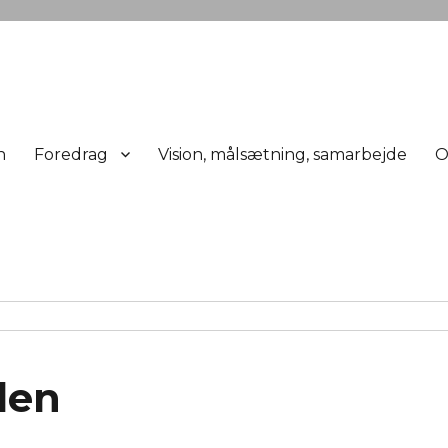
n
Foredrag
Vision, målsætning, samarbejde
O
den