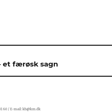
 et færøsk sagn
 81 60 / E-mail: kb@km.dk