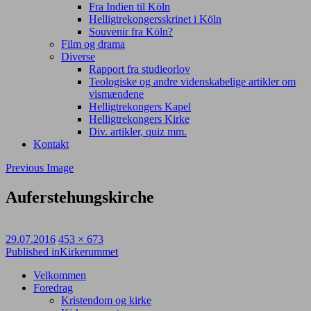
Fra Indien til Köln
Helligtrekongersskrinet i Köln
Souvenir fra Köln?
Film og drama
Diverse
Rapport fra studieorlov
Teologiske og andre videnskabelige artikler om
vismændene
Helligtrekongers Kapel
Helligtrekongers Kirke
Div. artikler, quiz mm.
Kontakt
Previous Image
Auferstehungskirche
Posted
Full
29.07.2016
453 × 673
on
Post
size
Published in
Kirkerummet
navigation
Velkommen
Foredrag
Kristendom og kirke