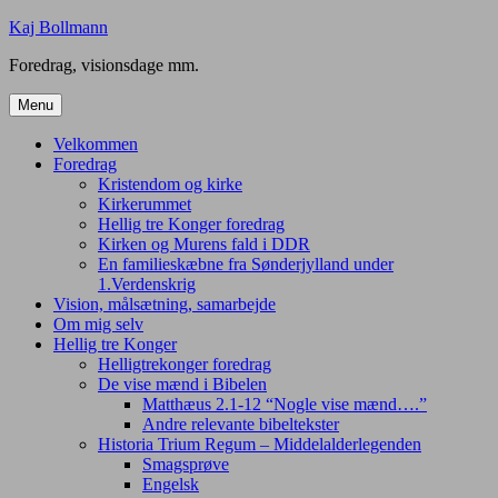
Skip
Kaj Bollmann
to
Foredrag, visionsdage mm.
content
Menu
Velkommen
Foredrag
Kristendom og kirke
Kirkerummet
Hellig tre Konger foredrag
Kirken og Murens fald i DDR
En familieskæbne fra Sønderjylland under
1.Verdenskrig
Vision, målsætning, samarbejde
Om mig selv
Hellig tre Konger
Helligtrekonger foredrag
De vise mænd i Bibelen
Matthæus 2.1-12 “Nogle vise mænd….”
Andre relevante bibeltekster
Historia Trium Regum – Middelalderlegenden
Smagsprøve
Engelsk