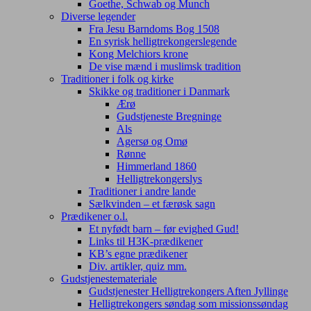
Goethe, Schwab og Munch
Diverse legender
Fra Jesu Barndoms Bog 1508
En syrisk helligtrekongerslegende
Kong Melchiors krone
De vise mænd i muslimsk tradition
Traditioner i folk og kirke
Skikke og traditioner i Danmark
Ærø
Gudstjeneste Bregninge
Als
Agersø og Omø
Rønne
Himmerland 1860
Helligtrekongerslys
Traditioner i andre lande
Sælkvinden – et færøsk sagn
Prædikener o.l.
Et nyfødt barn – før evighed Gud!
Links til H3K-prædikener
KB’s egne prædikener
Div. artikler, quiz mm.
Gudstjenestemateriale
Gudstjenester Helligtrekongers Aften Jyllinge
Helligtrekongers søndag som missionssøndag