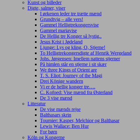
Kunst og billeder
Digte, salmer, viser
I ørkenen leder tre trætte mænd
Grundtvig – alle vers!
Gammel Helligtrekongersvise
Gammel mariavise
De Hellig tre Konger så lystig..
Jesus Krist i Jødeland
Ljunge: Lys og kling, O, Stjerne!
To Helligtrekongersdigte af Henrik Wergeland
Johs. Jørgensen: Imellem nattens stjerner
På himlen står en stjerne i sit skær
We three Kings of Orient are
T. S. Eliot: Journey of the Magi
Drei Könige wandern
Vi er de hellig konger tre….
C. Kofoed: Vise mænd fra Østerland
De 3 vise mænd
Litteratur
De vise mænds rejse
Balthasars skrin
Tournier: Kasper, Melchior og Balthasar
Lewis Wallace: Ben Hur
For børn
Köln og Kongerne