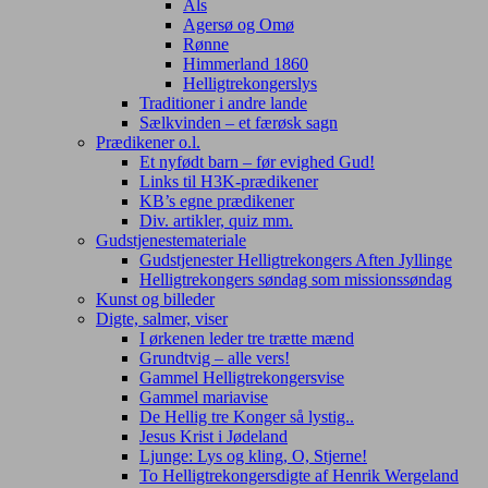
Als
Agersø og Omø
Rønne
Himmerland 1860
Helligtrekongerslys
Traditioner i andre lande
Sælkvinden – et færøsk sagn
Prædikener o.l.
Et nyfødt barn – før evighed Gud!
Links til H3K-prædikener
KB’s egne prædikener
Div. artikler, quiz mm.
Gudstjenestemateriale
Gudstjenester Helligtrekongers Aften Jyllinge
Helligtrekongers søndag som missionssøndag
Kunst og billeder
Digte, salmer, viser
I ørkenen leder tre trætte mænd
Grundtvig – alle vers!
Gammel Helligtrekongersvise
Gammel mariavise
De Hellig tre Konger så lystig..
Jesus Krist i Jødeland
Ljunge: Lys og kling, O, Stjerne!
To Helligtrekongersdigte af Henrik Wergeland