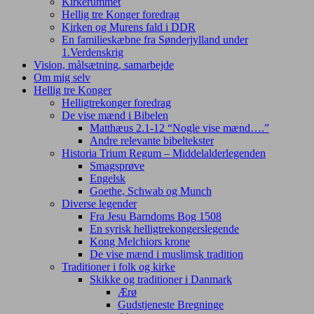
Kirkerummet
Hellig tre Konger foredrag
Kirken og Murens fald i DDR
En familieskæbne fra Sønderjylland under
1.Verdenskrig
Vision, målsætning, samarbejde
Om mig selv
Hellig tre Konger
Helligtrekonger foredrag
De vise mænd i Bibelen
Matthæus 2.1-12 “Nogle vise mænd….”
Andre relevante bibeltekster
Historia Trium Regum – Middelalderlegenden
Smagsprøve
Engelsk
Goethe, Schwab og Munch
Diverse legender
Fra Jesu Barndoms Bog 1508
En syrisk helligtrekongerslegende
Kong Melchiors krone
De vise mænd i muslimsk tradition
Traditioner i folk og kirke
Skikke og traditioner i Danmark
Ærø
Gudstjeneste Bregninge