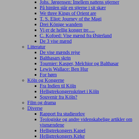
Johs. Jørgensen: Imellem nattens stjerner
På himlen står en stjerne i sit skær
We three Kings of Orient are
T. S. Eliot: Journey of the Magi
Drei Könige wandern
Vi er de hellig konger tre….
C. Kofoed: Vise mænd fra Østerland
De 3 vise mænd
Litteratur
De vise mænds rejse
Balthasars skrin
Tournier: Kasper, Melchior og Balthasar
Lewis Wallace: Ben Hur
For børn
Köln og Kongerne
Fra Indien til Köln
Helligtrekongersskrinet i Köln
Souvenir fra Köln?
Film og drama
Diverse
Rapport fra studieorlov
Teologiske og andre videnskabelige artikler om
vismændene
Helligtrekongers Kapel
Helligtrekongers Kirke